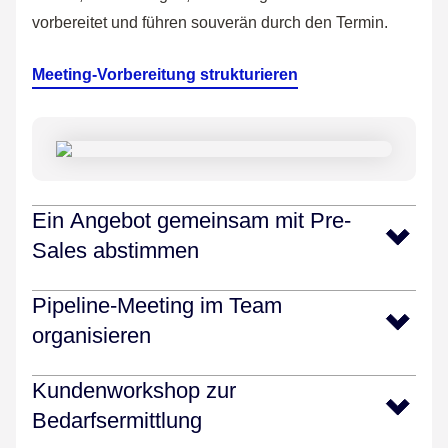
vorbereitet und führen souverän durch den Termin.
Meeting-Vorbereitung strukturieren
Ein Angebot gemeinsam mit Pre-
Sales abstimmen
Die Anforderungen des Kunden ändern sich
Pipeline-Meeting im Team
kurzfristig. Sie brauchen technische Einschätzungen
organisieren
und Feedback zur Machbarkeit.
Das wöchentliche Pipeline-Meeting steht an – und es
Kundenworkshop zur
Statt endloser Mails oder Excel-Anhänge arbeiten Sie
fehlt der Überblick, wer woran ist, wo Risiken
Bedarfsermittlung
mit Ihrem Team visuell auf dem Board. Alle sehen
bestehen oder was duplizierbare Erfolgsfaktoren sind.