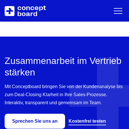
EN
DE
English
Deut
Zum Hauptinhalt springen
Über uns
Ressourcen
Karriere
Blog
Zusammenarbeit im Vertrieb
Partner
Trainings & Events
stärken
Kontakt
Downloads/Whitepaper
Mit Conceptboard bringen Sie von der Kundenanalyse bis
zum Deal-Closing Klarheit in Ihre Sales-Prozesse.
Help Center
Interaktiv, transparent und gemeinsam im Team.
Sprechen Sie uns an
Kostenfrei testen