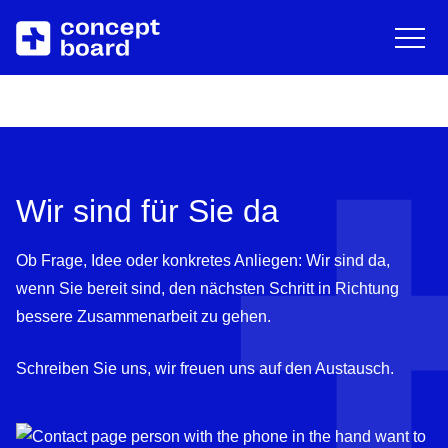
EN
DE
English
Deut
Zum Hauptinhalt springen
Über uns
Ressourcen
Karriere
Blog
Wir sind für Sie da
Kontakt
Trainings & Events
Ob Frage, Idee oder konkretes Anliegen: Wir sind da,
Downloads/Whitepaper
wenn Sie bereit sind, den nächsten Schritt in Richtung
bessere Zusammenarbeit zu gehen.
Help Center
Schreiben Sie uns, wir freuen uns auf den Austausch.