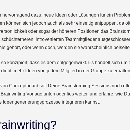
ch hervorragend dazu, neue Ideen oder Lösungen für ein Proble
en können sich jedoch auch als sehr einseitig entpuppen, da oft
Persönlichkeit oder sogar der höheren Positionen das Brainstor
schüchterneren, introvertierten Teammitglieder ausgeschlossen
ie gehört, oder wenn doch, werden sie wahrscheinlich beiseit
t so konzipiert, dass es dem entgegenwirkt. Es handelt sich um
 dient, mehr Ideen von jedem Mitglied in der Gruppe zu erhalten
 von Conceptboard soll Deine Brainstorming Sessions noch effek
e Brainwriting Vorlage unten oder lies weiter, und erfahre, wie D
e Ideengenerierungsprozesse integrieren kannst.
rainwriting?