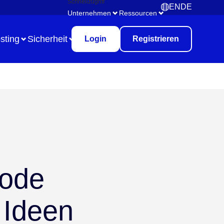
Schnellzugriff
EN
DE
English
Deutsch
Unternehmen
Ressourcen
sting
Sicherheit
Login
Registrieren
Use Case
Remote Collaboration
Digitales Aufgabenmanagement
hode
Brainstorming
Meetings & Workshops
 Ideen