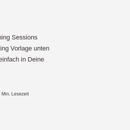
Projekte & Strategie
Produkt Development
Wireframe
ming Sessions
iting Vorlage unten
Design Thinking
einfach in Deine
CDO Toolbox
Agiles Management
 Min. Lesezeit