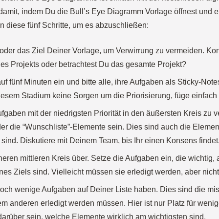
amit, indem Du die Bull’s Eye Diagramm Vorlage öffnest und e
n diese fünf Schritte, um es abzuschließen:
oder das Ziel Deiner Vorlage, um Verwirrung zu vermeiden. Kon
es Projekts oder betrachtest Du das gesamte Projekt?
uf fünf Minuten ein und bitte alle, ihre Aufgaben als Sticky-Not
iesem Stadium keine Sorgen um die Priorisierung, füge einfach 
fgaben mit der niedrigsten Priorität in den äußersten Kreis zu v
der die “Wunschliste”-Elemente sein. Dies sind auch die Elemen
sind. Diskutiere mit Deinem Team, bis Ihr einen Konsens findet
ren mittleren Kreis über. Setze die Aufgaben ein, die wichtig,
es Ziels sind. Vielleicht müssen sie erledigt werden, aber nicht 
 noch wenige Aufgaben auf Deiner Liste haben. Dies sind die mis
em anderen erledigt werden müssen. Hier ist nur Platz für weni
arüber sein, welche Elemente wirklich am wichtigsten sind.