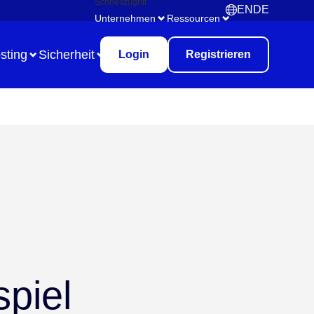
Schnellzugriff
EN
DE
English
Deutsch
Unternehmen
Ressourcen
sting
Sicherheit
Login
Registrieren
Use Case
Remote Collaboration
Digitales Aufgabenmanagement
Brainstorming
Meetings & Workshops
piel