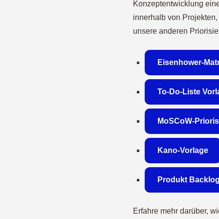
Konzeptentwicklung eines
innerhalb von Projekten,
unsere anderen Priorisi
Eisenhower-Matr
To-Do-Liste Vor
MoSCoW-Prioris
Kano-Vorlage
Produkt Backlog
Erfahre mehr darüber, w