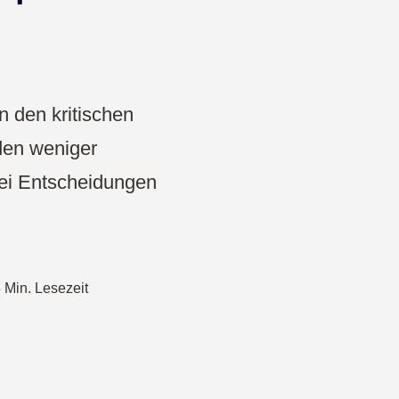
Projekte & Strategie
Produkt Development
Wireframe
n den kritischen
den weniger
Design Thinking
 bei Entscheidungen
CDO Toolbox
Agiles Management
 Min. Lesezeit