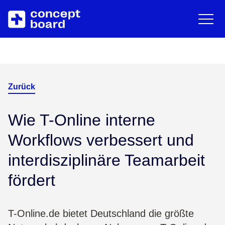
EN
DE
English
Deut
Zum Hauptinhalt springen
Über uns
Ressourcen
Karriere
Blog
Zurück
Kontakt
Trainings & Events
Wie T-Online interne
Workflows verbessert und
Downloads/Whitepaper
interdisziplinäre Teamarbeit
fördert
Help Center
T-Online.de bietet Deutschland die größte