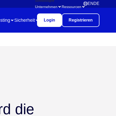
Schnellzugriff
EN
DE
English
Deutsch
Unternehmen
Ressourcen
sting
Sicherheit
Login
Registrieren
Use Case
Remote Collaboration
Digitales Aufgabenmanagement
Brainstorming
Meetings & Workshops
d die