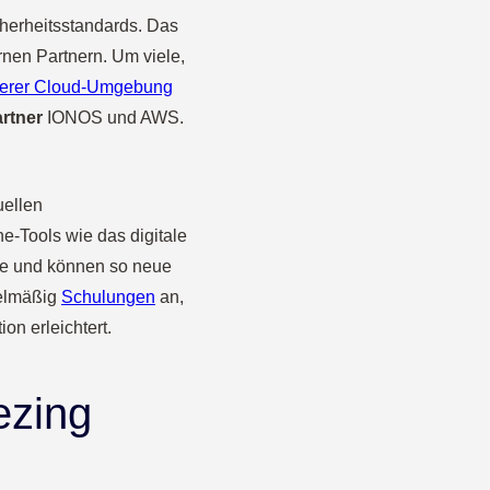
herheitsstandards. Das
ernen Partnern. Um viele,
herer Cloud-Umgebung
rtner
IONOS und AWS.
uellen
e-Tools wie das digitale
se und können so neue
gelmäßig
Schulungen
an,
ion erleichtert.
ezing