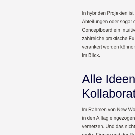
In hybriden Projekten is
Abteilungen oder sogar e
Conceptboard ein intuiti
zahlreiche praktische Fu
verankert werden können
im Blick.
Alle Idee
Kollaborat
Im Rahmen von New Work 
in den Alltag eingezoge
vernetzen. Und das nicht
große Firmen und der Pu