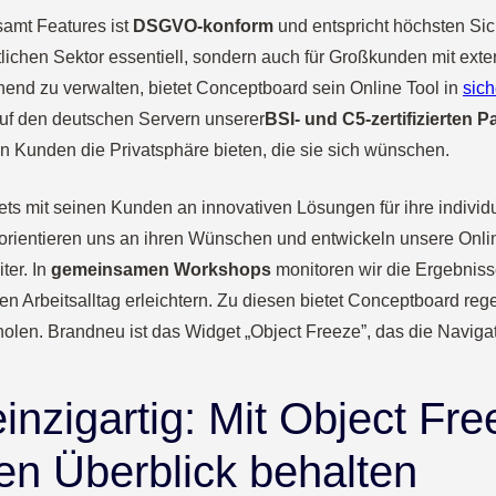
amt Features ist
DSGVO-konform
und entspricht höchsten Sic
entlichen Sektor essentiell, sondern auch für Großkunden mit ext
end zu verwalten, bietet Conceptboard sein Online Tool in
sic
auf den deutschen Servern unserer
BSI- und
C5-zertifiziert
en
Pa
n Kunden die Privatsphäre bieten, die sie sich wünschen.
ets mit seinen Kunden an innovativen Lösungen für ihre individ
orientieren uns an ihren Wünschen und entwickeln unsere Onlin
ter. In
gemeinsamen Workshops
monitoren wir die Ergebnis
den Arbeitsalltag erleichtern. Zu diesen bietet Conceptboard re
uholen. Brandneu ist das Widget
„
Object Freeze”, das die Navigat
inzigartig: Mit Object Fre
en Überblick behalten