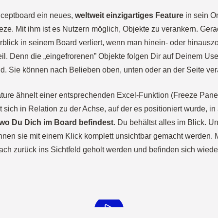
nceptboard ein neues,
weltweit einzigartiges Feature
in sein O
eeze. Mit ihm ist es Nutzern möglich, Objekte zu verankern. Ger
lick in seinem Board verliert, wenn man hinein- oder hinauszo
il. Denn die
„
eingefrorenen” Objekte folgen Dir auf Deinem Use
ld. Sie können nach Belieben oben, unten oder an der Seite ve
ure ähnelt einer entsprechenden Excel-Funktion (Freeze Panes)
t sich in Relation zu der Achse, auf der es positioniert wurde, i
l wo Du Dich im Board befindest
. Du behältst alles im Blick. 
önnen sie mit einem Klick komplett unsichtbar gemacht werden. 
ch zurück ins Sichtfeld geholt werden und befinden sich wieder