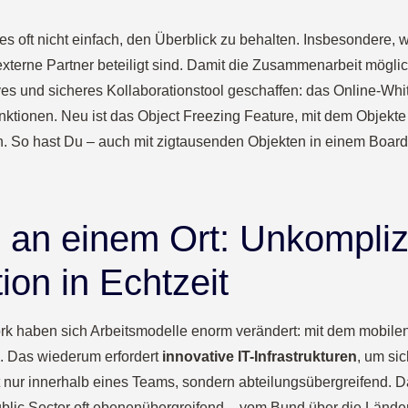
t es oft nicht einfach, den Überblick zu behalten. Insbesondere,
xterne Partner beteiligt sind. Damit die Zusammenarbeit möglichs
ves und sicheres Kollaborationstool geschaffen: das Online-Whi
nktionen. Neu ist das Object Freezing Feature, mit dem Objekte
. So hast Du – auch mit zigtausenden Objekten in einem Board
n an einem Ort: Unkompliz
ion in Echtzeit
haben sich Arbeitsmodelle enorm verändert: mit dem mobilen Ar
n. Das wiederum erfordert
innovative IT-Infrastrukturen
, um si
 nur innerhalb eines Teams, sondern abteilungsübergreifend. D
blic Sector oft ebenenübergreifend – vom Bund über die Länd