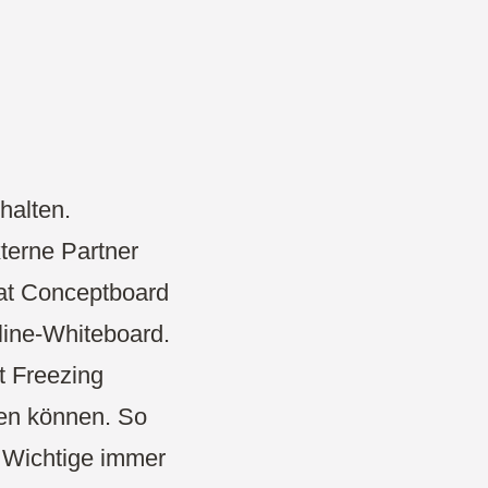
Projekte & Strategie
Produkt Development
Wireframe
Design Thinking
halten.
CDO Toolbox
terne Partner
hat Conceptboard
Agiles Management
nline-Whiteboard.
t Freezing
den können. So
 Wichtige immer