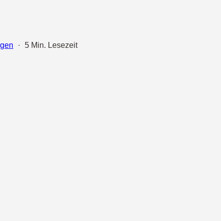
agen
·
5 Min. Lesezeit