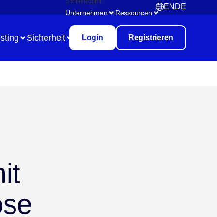
Schnellzugriff
EN
DE
English
Deutsch
Unternehmen
Ressourcen
sting
Sicherheit
Login
Registrieren
Use Case
Remote Collaboration
Digitales Aufgabenmanagement
it
Brainstorming
Meetings & Workshops
ose