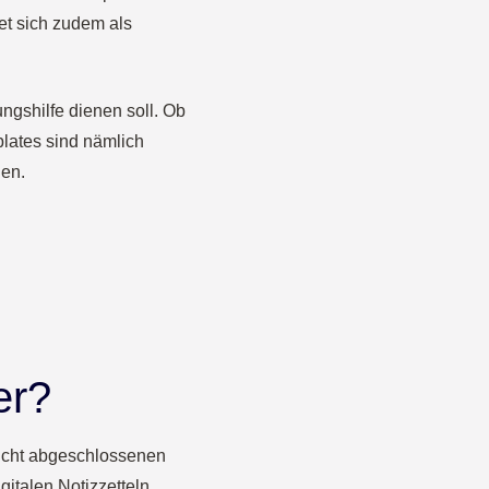
net sich zudem als
ungshilfe dienen soll. Ob
plates sind nämlich
den.
er?
nicht abgeschlossenen
italen Notizzetteln.