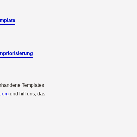
emplate
enpriorisierung
orhandene Templates
.com
und hilf uns, das