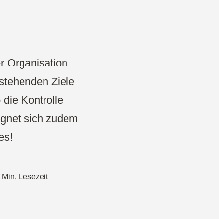
Projekte & Strategie
Produkt Development
Wireframe
er Organisation
rstehenden Ziele
Design Thinking
 die Kontrolle
CDO Toolbox
eignet sich zudem
es!
Agiles Management
 Min. Lesezeit