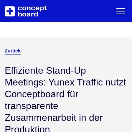
EN
DE
English
Deut
Zum Hauptinhalt springen
Über uns
Ressourcen
Karriere
Blog
Zurück
Kontakt
Trainings & Events
Effiziente Stand-Up
Meetings: Yunex Traffic nutzt
Downloads/Whitepaper
Conceptboard für
transparente
Help Center
Zusammenarbeit in der
Produktion