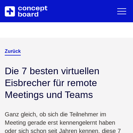
EN
DE
English
Deut
Zum Hauptinhalt springen
Über uns
Ressourcen
Karriere
Blog
Zurück
Partner
Trainings & Events
Die 7 besten virtuellen
Eisbrecher für remote
Kontakt
Downloads/Whitepaper
Meetings und Teams
Help Center
Ganz gleich, ob sich die Teilnehmer im
Meeting gerade erst kennengelernt haben
oder sich schon seit Jahren kennen, diese 7