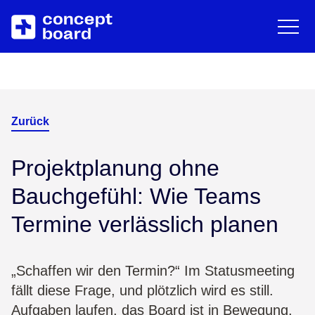
EN
DE
English
Deut
Zum Hauptinhalt springen
Über uns
Ressourcen
Karriere
Blog
Zurück
Partner
Trainings & Events
Projektplanung ohne
Bauchgefühl: Wie Teams
Kontakt
Downloads/Whitepaper
Termine verlässlich planen
Help Center
„Schaffen wir den Termin?“ Im Statusmeeting
fällt diese Frage, und plötzlich wird es still.
Aufgaben laufen, das Board ist in Bewegung,