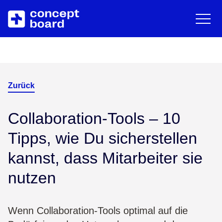
EN
DE
English
Deut
Zum Hauptinhalt springen
Über uns
Ressourcen
Karriere
Blog
Zurück
Partner
Trainings & Events
Collaboration-Tools – 10
Tipps, wie Du sicherstellen
Kontakt
Downloads/Whitepaper
kannst, dass Mitarbeiter sie
nutzen
Help Center
Wenn Collaboration-Tools optimal auf die