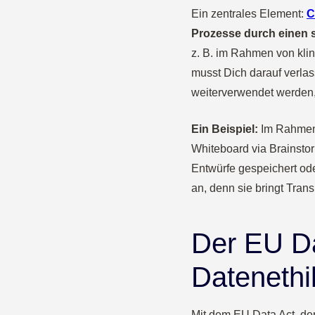
Ein zentrales Element:
C
Prozesse durch einen
z. B. im Rahmen von klini
musst Dich darauf verla
weiterverwendet werden, 
Ein Beispiel:
Im Rahmen 
Whiteboard via Brainsto
Entwürfe gespeichert od
an, denn sie bringt Tran
Der EU Da
Datenethi
Mit dem EU Data Act, der