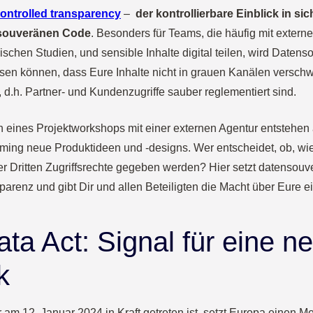
ontrolled transparency
–
der kontrollierbare Einblick in sic
 souveränen Code
. Besonders für Teams, die häufig mit externe
schen Studien, und sensible Inhalte digital teilen, wird Datens
ssen können, dass Eure Inhalte nicht in grauen Kanälen versc
d.h. Partner- und Kundenzugriffe sauber reglementiert sind.
eines Projektworkshops mit einer externen Agentur entstehen a
rming neue Produktideen und -designs. Wer entscheidet, ob, wi
er Dritten Zugriffsrechte gegeben werden? Hier setzt datenso
sparenz und gibt Dir und allen Beteiligten die Macht über Eure e
ta Act: Signal für eine n
k
 am 12. Januar 2024 in Kraft getreten ist, setzt Europa einen Me