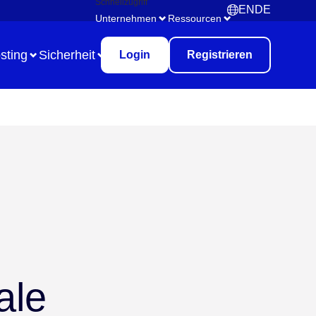
Schnellzugriff
EN
DE
English
Deutsch
Unternehmen
Ressourcen
sting
Sicherheit
Login
Registrieren
Use Case
Remote Collaboration
Digitales Aufgabenmanagement
Brainstorming
Meetings & Workshops
ale