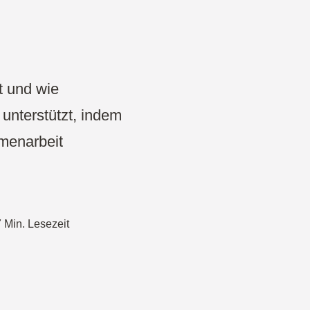
Projekte & Strategie
Produkt Development
Wireframe
t und wie
 unterstützt, indem
Design Thinking
mmenarbeit
CDO Toolbox
Agiles Management
7 Min. Lesezeit