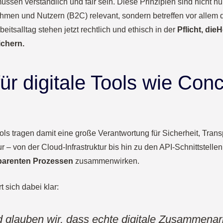
sen verständlich und fair sein. Diese Prinzipien sind nicht n
men und Nutzern (B2C) relevant, sondern betreffen vor allem 
eitsalltag stehen jetzt rechtlich und ethisch in der
Pflicht, die
H
ichern.
ür digitale Tools wie Con
ools tragen damit eine große Verantwortung für Sicherheit, Tran
r – von der Cloud-Infrastruktur bis hin zu den API-Schnittstelle
parenten Prozessen
zusammenwirken.
 sich dabei klar:
 glauben wir, dass echte digitale Zusammenarb