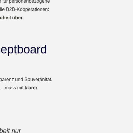
ur für personenbezogene
die B2B-Kooperationen:
oheit über
ceptboard
sparenz und Souveränität.
n – muss mit
klarer
eit nur