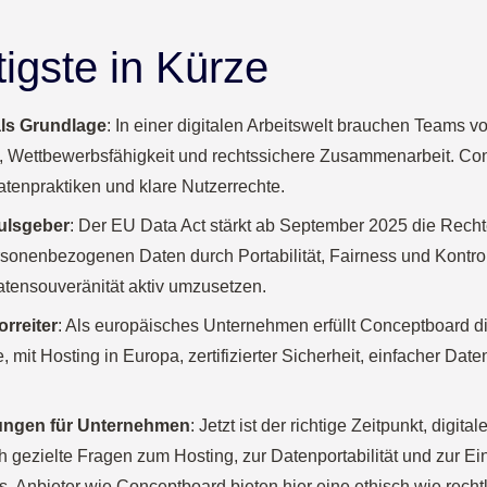
igste in Kürze
als Grundlage
: In einer digitalen Arbeitswelt brauchen Teams vo
n, Wettbewerbsfähigkeit und rechtssichere Zusammenarbeit. Con
atenpraktiken und klare Nutzerrechte.
ulsgeber
: Der EU Data Act stärkt ab September 2025 die Rec
sonenbezogenen Daten durch Portabilität, Fairness und Kontroll
atensouveränität aktiv umzusetzen.
rreiter
: Als europäisches Unternehmen erfüllt Conceptboard 
, mit Hosting in Europa, zertifizierter Sicherheit, einfacher Date
ngen für Unternehmen
: Jetzt ist der richtige Zeitpunkt, digita
ch gezielte Fragen zum Hosting, zur Datenportabilität und zur E
 Anbieter wie Conceptboard bieten hier eine ethisch wie rechtl