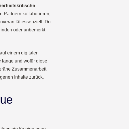
herheitskritische
n Partnern kollaborieren,
ouveränität essenziell. Du
hwinden oder unbemerkt
uf einem digitalen
e lange und wofür diese
uveräne Zusammenarbeit
igenen Inhalte zurück.
eue
ilenstein für eine neue